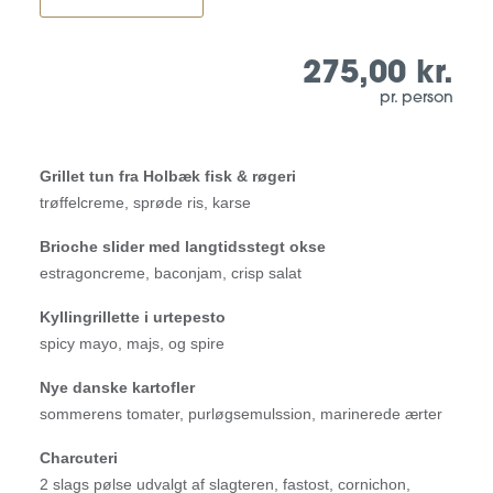
275,00
kr.
pr. person
Grillet tun
fra Holbæk fisk & røgeri
trøffelcreme, sprøde ris, karse
Brioche slider med
langtidsstegt okse
estragoncreme, baconjam, crisp salat
Kyllingrillette i urtepesto
spicy mayo, majs, og spire
Nye danske kartofler
sommerens tomater, purløgsemulssion, marinerede ærter
Charcuteri
2 slags pølse udvalgt af slagteren, fastost, cornichon,