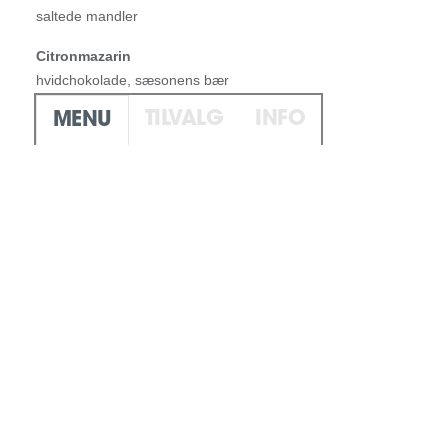
saltede mandler
Citronmazarin
hvidchokolade, sæsonens bær
TILVALG
INFO
MENU
Foccacia
dip
Din bestilling
Ingen varer i kurven.