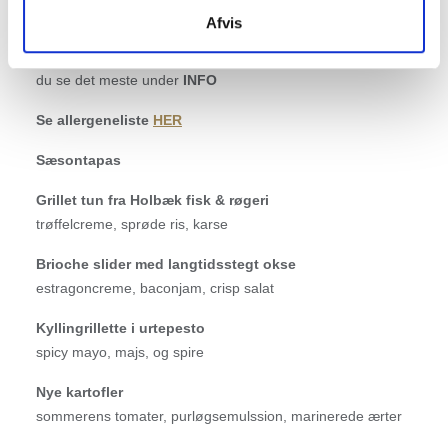
Afvis
Spørgsmål vedrørende allegener, levering og andet skal
ske på
info@suri.dk
eller telefon
59440610
, og ellers kan
du se det meste under
INFO
Se allergeneliste
HER
Sæsontapas
Grillet tun
fra Holbæk fisk & røgeri
trøffelcreme, sprøde ris, karse
Brioche slider med langtidsstegt okse
estragoncreme, baconjam, crisp salat
Kyllingrillette i urtepesto
spicy mayo, majs, og spire
Nye kartofler
sommerens tomater, purløgsemulssion, marinerede ærter