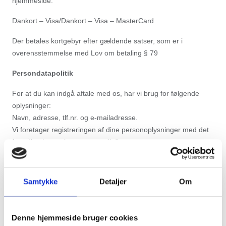
hjemmeside:
Dankort – Visa/Dankort – Visa – MasterCard
Der betales kortgebyr efter gældende satser, som er i
overensstemmelse med Lov om betaling § 79
Persondatapolitik
For at du kan indgå aftale med os, har vi brug for følgende
oplysninger:
Navn, adresse, tlf.nr. og e-mailadresse.
Vi foretager registreringen af dine personoplysninger med det
formål at kunne levere varen til dig.
Dine oplysninger videregives eller sælges ikke til tredjemand.
Som registreret hos Restaurant SuRi, har du altid ret til at gøre
indsigelse mod registreringen. Du har også ret til indsigt i hvilke
Samtykke
Detaljer
Om
oplysninger, der er registreret om dig. Disse rettigheder har du
efter persondataloven og henvendelse i forbindelse hermed
rettes til: info@suri.dk.
Denne hjemmeside bruger cookies