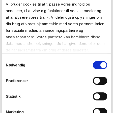
Vi bruger cookies til at tilpasse vores indhold og
Klageadgang
annoncer, til at vise dig funktioner til sociale medier og til
Hvis du vil klage over dit køb, skal du rette henvendelse til os
at analysere vores trafik. Vi deler også oplysninger om
på info@suri.dk. Hvis det ikke lykkes os at finde en løsning,
din brug af vores hjemmeside med vores partnere inden
kan du indgive en klage til relevante nævn på området, såfremt
for sociale medier, annonceringspartnere og
betingelserne herfor er opfyldt.
analysepartnere. Vores partnere kan kombinere disse
Alle beløb er inkl. 25% moms
data med andre oplysninger, du har givet dem, eller som
de har indsamlet fra din brug af deres tjenester.
SALG AF GAVEKORT
Samtykkevalg
Gavekort
Nødvendig
Kontroller at gavekortet er på det beløb, som du har købt.
Gavekortet er gyldigt i 3 år fra købsdatoen.
Præferencer
Fortrydelsesret
Statistik
Der er 14 dage fortrydelsesret på gavekort.
REKLAMATIONSRET
Marketing