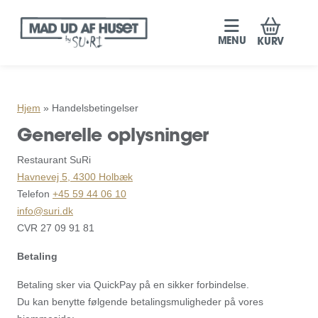
MENU
KURV
Hjem
»
Handelsbetingelser
Generelle oplysninger
Restaurant SuRi
Havnevej 5, 4300 Holbæk
Telefon
+45 59 44 06 10
info@suri.dk
CVR 27 09 91 81
Betaling
Betaling sker via QuickPay på en sikker forbindelse.
Du kan benytte følgende betalingsmuligheder på vores